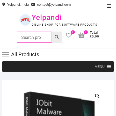
Skip
Yelpandi, India
contact@yelpandi.com
Top
to
Men
content
Yelpandi
ONLINE SHOP FOR SOFTWARE PRODUCTS
0
0
Total
€0.00
All Products
MENU